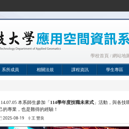
:::
學校首頁
/
網站地
系所成員
相關法規
課程資訊
學生專區
114.07.05 本系師生參加「
114
學年度技職未來式
」活動，與各技
己的專業，也是難得的經驗！
2025-08-19
王 豐良