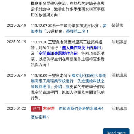
機應用發展學術交流，在熱烈的經驗分享與
需求討論中，激盪出許多學術研究與軍事應
用的啟發與方向！
113.12.07 本系一年級同學參加拔河比賽，
2025-02-19
榮譽榜
參
58運動會
加本校「
」榮獲第二名！
113.11.30 王豐良老師應埔里高工建築科邀
2025-02-19
活動訊息
請，對師生進行「
無人機在防災上的應用
」
及「
空間資訊專題製作介紹
」等兩項專題講
演，以提供學生們在專題製作上獲得更多資
訊與方向！
113.10.09 王豐良老師至
2025-02-19
活動訊息
國立彰化師範大學附
屬高級工業職業學校進行
「先進測繪科技之
更多的
年輕學子們
認
發展與應用」介紹，讓
識空間資訊學門，以加入測量及空間資訊的
行列。
2025-01-22
寒假營
你知道我們身邊的水藏著什
活動訊息
熱門
麼秘密嗎？
Read more