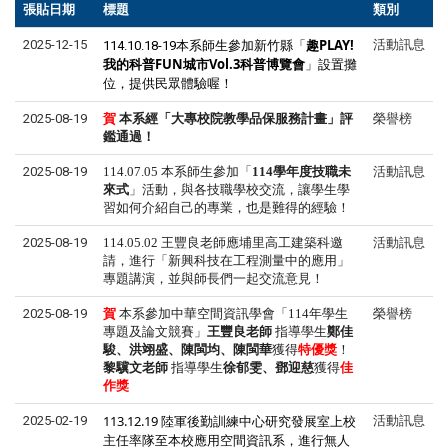
張貼日期
標題
類別
新竹縣「
趣PLAY!
2025-12-15
活動訊息
114.10.18-19本系師生參加
我的科普FUN城市Vol.3科普博覽會
」設置攤
位，提供民眾體驗喔！
2025-08-19
賀
本系
經「大專校院教學品保服務計畫」評
榮譽榜
鑑通過！
2025-08-19
114.07.05 本系師生參加「
114
學年度技職未
活動訊息
來式
」活動，與各技職學校交流，讓學生學
習如何介紹自己的專業，也是難得的經驗！
2025-08-19
114.05.02
王豐良老師應埔里高工建築科邀
活動訊息
請，進行「新興科技在工程測量中的應用」
專題講演，並與師長們一起交流意見！
2025-08-19
賀
本系
參加中華空間資訊學會「
114
年學生
榮譽榜
專題及論文競賽」
王豐良老師
指導學生
鄭佳
駿、洪翊盛、陳閩均、陳閩華
獲得
特優獎
！
黎驥文
老師
指導學生
徐郁雯、鄧迎慈
獲得
佳
作獎
113.12.19 陸軍後勤訓練中心研究發展室上校
2025-02-19
活動訊息
主任率隊至本校應用空間資訊系，進行無人