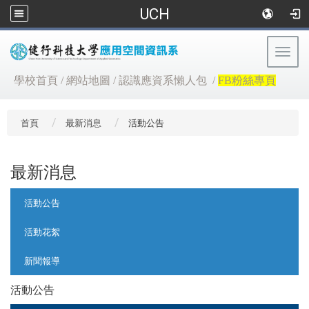
UCH
Togg
navig
:::
學校首頁
/
網站地圖
/
認識應資系懶人包
/
FB粉絲專頁
首頁
最新消息
活動公告
最新消息
:::
活動公告
活動花絮
新聞報導
活動公告