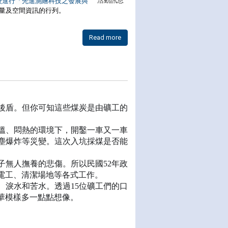
活動訊息
校進行
「先進測繪科技之發展與
量及空間資訊的行列。
Read more
後盾。但你可知這些煤炭是由礦工的
溫、悶熱的環境下，開鑿一車又一車
塵爆炸等災變。這次入坑採煤是否能
子無人撫養的悲傷。所以民國52年政
電工、清潔場地等各式工作。
、淚水和苦水。透過15位礦工們的口
華模樣多一點點想像。