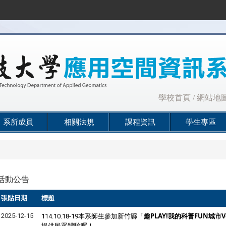
:::
學校首頁
/
網站地
系所成員
相關法規
課程資訊
學生專區
活動公告
張貼日期
標題
新竹縣「
趣PLAY!我的科普FUN城市V
2025-12-15
114.10.18-19本系師生參加
提供民眾體驗喔！