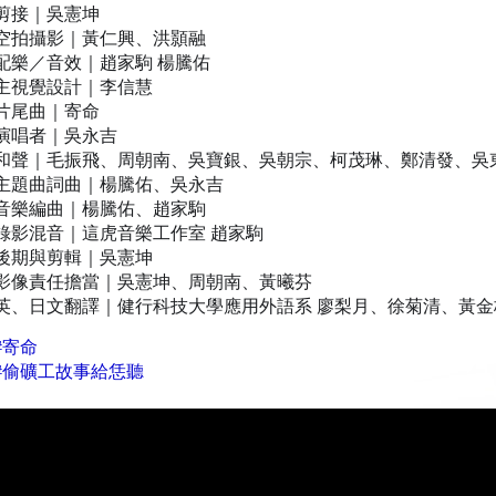
剪接｜吳憲坤
空拍攝影｜黃仁興、洪顥融
配樂
／
音效｜趙家駒 楊騰佑
主視覺設計｜李信慧
片尾曲｜寄命
演唱者｜吳永吉
和聲｜毛振飛、周朝南、吳寶銀、吳朝宗、柯茂琳、鄭清發、吳
主題曲詞曲｜楊騰佑、吳永吉
音樂編曲｜楊騰佑、趙家駒
錄影混音｜這虎音樂工作室 趙家駒
後期與剪輯｜吳憲坤
影像責任擔當｜吳憲坤、周朝南、黃曦芬
英、日文翻譯｜健行科技大學應用外語系 廖梨月、徐菊清、黃金
#
寄命
#
偷礦工故事給恁聽