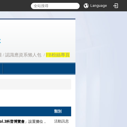
Language
圖
/
認識應資系懶人包
/
FB粉絲專頁
類別
ol.3科普博覽會
」設置攤位，
活動訊息