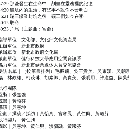
37:29​ 那些發生在生命中，刻畫在靈魂裡的記憶
44:20​ 礦坑內的生活，有些事不說你不會明白
46:21​ 瑞三鑛業封坑之後，礦工們如今在哪
50:15​ 取命
50:33​ 片尾（主題曲：寄命）
指導單位｜文化部、文化部文化資產局
主辦單位｜新北市政府
承辦單位｜新北市政府文化局
策劃單位｜健行科技大學應用空間資訊系
協力單位｜新北市礦業退休人員交流協會
受訪名單｜（按筆畫排列）毛振飛、吳王貴美、吳東漢、吳朝
福、林政雄、柯茂琳、胡素卿、高貴美、張明用、許進益、陳吳
執行團隊：
監製｜張嘉強
統籌｜黃曦芬
導演｜吳憲坤
企劃／撰稿／採訪｜黃怡真、官容鳳、黃仁興、黃曦芬
執行製片｜黃仁興
攝影｜吳憲坤、黃仁興、洪顥融、黃曦芬