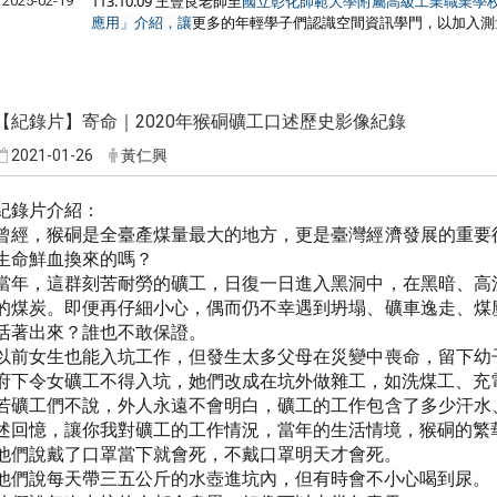
113.10.09 王豐良老師至
2025-02-19
國立彰化師範大學附屬高級工業職業學
更多的
年輕學子們
認識空間資訊學門，以加入測
應用」介紹，讓
【紀錄片】寄命｜2020年猴硐礦工口述歷史影像紀錄
2021-01-26
黃仁興
紀錄片介紹：
曾經，猴硐是全臺產煤量最大的地方，更是臺灣經濟發展的重要
生命鮮血換來的嗎？
當年，這群刻苦耐勞的礦工，日復一日進入黑洞中，在黑暗、高
的煤炭。即便再仔細小心，偶而仍不幸遇到坍塌、礦車逸走、煤
活著出來？誰也不敢保證
。
以前女生也能入坑工作，但發生太多父母在災變中喪命，留下幼
府下令女礦工不得入坑，她們改成在坑外做雜工，如洗煤工、充
若礦工們不說，外人永遠不會明白，礦工的工作包含了多少汗水
述回憶，讓你我對礦工的工作情況，當年的生活情境，猴硐的繁
他們說戴了口罩當下就會死，不戴口罩明天才會死。
他們說每天帶三五公斤的水壺進坑內，但有時會不小心喝到尿。