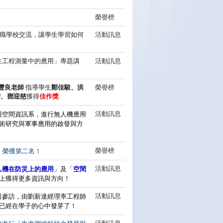
榮譽榜
職學校交流，讓學生學習如何
活動訊息
在工程測量中的應用」專題講
活動訊息
豐良老師
指導學生
鄭佳駿、洪
榮譽榜
雯、鄧迎慈
獲得
佳作獎
校應用空間資訊系，進行無人機應用
活動訊息
術研究與軍事應用的啟發與方
榮譽榜
」榮獲第二名！
人機在防災上的應用
」及「
空間
活動訊息
上獲得更多資訊與方向！
司參訪，由劉新達經理率工程師
活動訊息
已經在學子的心中發芽了！