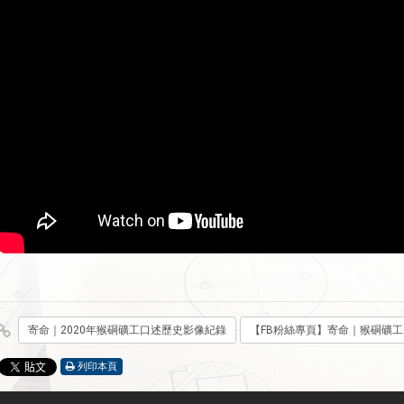
寄命｜2020年猴硐礦工口述歷史影像紀錄
【FB粉絲專頁】寄命｜猴硐礦
列印本頁