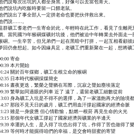
他們說每次出坑的人都全身黑，好像可以去當包青天。
他們說坑內吃飯時要留一口餵老鼠。
他們說出了事全部人一定拼老命也要把伙伴救出來。
他們說……。
這群礦工耆老們一生寄命於此，年輕時在此工作，看見了生離死
價。當民國79年猴硐煤礦封坑後，他們被迫中年轉業去外面走
猴硐。一生辛苦，但兄弟們一起在黑暗中打拼，一起互相看顧彼
夢回仍會想起。如今因緣具足，老礦工們重新聚在一起，想將礦
00:00​ 寄命
00:39​ 本片開始
01:24​ 關於百年煤鄉，礦工生根立命的猴硐
02:35​ 日本時代猴硐採煤簡史
08:16​ 晝夜更迭，繁榮之聲猶在耳際，沉寂之聲如塵埃落定
09:39​ 繁華如同過眼的列車 近了 遠了，還留老礦工細數從前
13:03​ 身為礦工入坑是不得不的選擇，為了一家溫飽再大的險境
14:37​ 那段不見天日的歲月，礦工們用血汗撐起國家的經濟命脈
21:23​ 雖是一身疲憊 但心情歡愉，點燃一根菸 再見生命的火光
23:15​ 那個年代女礦工撐起了國家經濟與礦業的半邊天
29:39​ 幸運的人生，是入得了坑也出得了坑，作得了苦也做得了
34:39​ 等何時才能掘得咱們的幸福，是交會時甜蜜的寄望