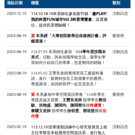
張貼日期
標題
類別
新竹縣「
趣PLAY!
2025-12-15
活動訊息
114.10.18-19本系師生參加
我的科普FUN城市Vol.3科普博覽會
」設置攤
位，提供民眾體驗喔！
2025-08-19
賀
本系
經「大專校院教學品保服務計畫」評
榮譽榜
鑑通過！
2025-08-19
114.07.05 本系師生參加「
114
學年度技職未
活動訊息
來式
」活動，與各技職學校交流，讓學生學
習如何介紹自己的專業，也是難得的經驗！
2025-08-19
114.05.02
王豐良老師應埔里高工建築科邀
活動訊息
請，進行「新興科技在工程測量中的應用」
專題講演，並與師長們一起交流意見！
2025-08-19
賀
本系
參加中華空間資訊學會「
114
年學生
榮譽榜
專題及論文競賽」
王豐良老師
指導學生
鄭佳
駿、洪翊盛、陳閩均、陳閩華
獲得
特優獎
！
黎驥文
老師
指導學生
徐郁雯、鄧迎慈
獲得
佳
作獎
113.12.19 陸軍後勤訓練中心研究發展室上校
2025-02-19
活動訊息
主任率隊至本校應用空間資訊系，進行無人