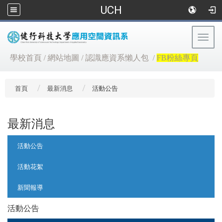
UCH
Togg
navig
:::
學校首頁
/
網站地圖
/
認識應資系懶人包
/
FB粉絲專頁
首頁
最新消息
活動公告
最新消息
:::
活動公告
活動花絮
新聞報導
活動公告