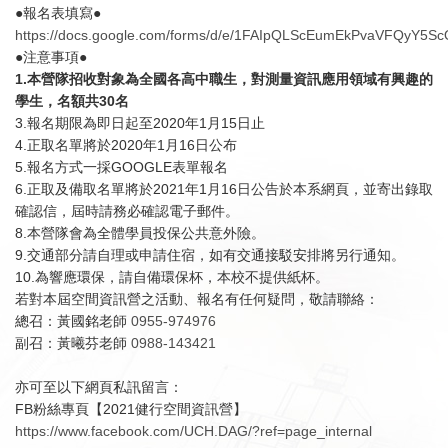
●報名表填寫●
https://docs.google.com/forms/d/e/1FAIpQLScEumEkPvaVFQyY5S
●注意事項●
1.
本營隊招收對象為全國各高中職生，對測量資訊應用領域有興趣的
學生，名額共30名
3.報名期限為即日起至2020年1月15日止
4.正取名單將於2020年1月16日公布
5.報名方式一採GOOGLE表單報名
6.正取及備取名單將於2021年1月16日公告於本系網頁，並寄出錄取
確認信，屆時請務必確認電子郵件。
8.本營隊會為全體學員投保公共意外險。
9.交通部分請自理或申請住宿，如有交通接駁安排將另行通知。
10.為響應環保，請自備環保杯，本校不提供紙杯。
若對本屆空間資訊營之活動、報名有任何疑問，敬請聯絡：
總召：黃國銘老師
0955-974976
副召：黃曦芬老師
0988-143421
亦可至以下網頁私訊留言：
FB粉絲專頁【2021健行空間資訊營】
https://www.facebook.com/UCH.DAG/?ref=page_internal