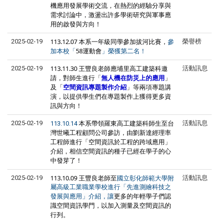
機應用發展學術交流，在熱烈的經驗分享與
需求討論中，激盪出許多學術研究與軍事應
用的啟發與方向！
113.12.07 本系一年級同學參加拔河比賽，
2025-02-19
榮譽榜
參
58運動會
加本校「
」榮獲第二名！
113.11.30 王豐良老師應埔里高工建築科邀
2025-02-19
活動訊息
請，對師生進行「
無人機在防災上的應用
」
及「
空間資訊專題製作介紹
」等兩項專題講
演，以提供學生們在專題製作上獲得更多資
訊與方向！
本系帶領羅東高工建築科師生至台
2025-02-19
活動訊息
113.10.14
灣世曦工程顧問公司參訪，由劉新達經理率
工程師進行「空間資訊於工程的跨域應用」
介紹，相信空間資訊的種子已經在學子的心
中發芽了！
113.10.09 王豐良老師至
2025-02-19
活動訊息
國立彰化師範大學附
屬高級工業職業學校進行
「先進測繪科技之
更多的
年輕學子們
認
發展與應用」介紹，讓
識空間資訊學門，以加入測量及空間資訊的
行列。