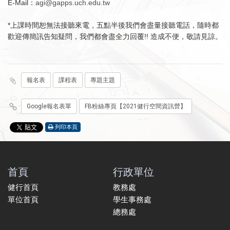
E-Mail：
agi@gapps.uch.edu.tw
*上課時間恕無法接聽來電，五點半後我們會盡量接聽電話，隨時都
歡迎傳簡訊告知疑問，我們都會盡全力回覆!! 造成不便，敬請見諒。
報名表
課程表
專題主題
Google報名表單
FB粉絲專頁【2021健行空間資訊營】
列印本頁
首頁
行政單位
健行首頁
教務處
單位首頁
學生事務處
總務處