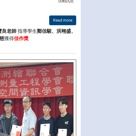
活動訊息
Read more
豐良老師
指導學生
鄭佳駿、洪翊盛、
慈
獲得
佳作獎