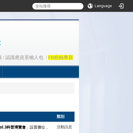
Language
圖
/
認識應資系懶人包
/
FB粉絲專頁
類別
ol.3科普博覽會
」設置攤位，
活動訊息