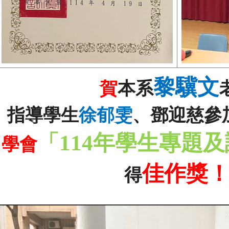
黎驥文
賀
本系
指導學生
徐郁雯
、鄧迎慈參
「
114
年學生專題及
學會
佳作獎
得