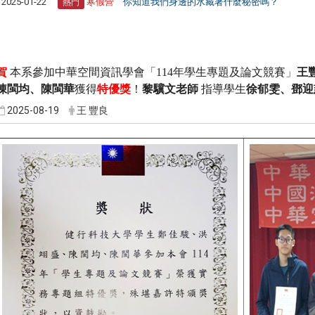
2025-01-22
寒假營
你知道我們身邊的水藏著什麼秘密嗎？
熱門
賀
本系
參加中華空間資訊學會「
114
年學生專題及論文競賽」
王
陳閩均、陳閩華
獲得
特優獎
！
黎驥文
老師
指導學生
徐郁雯、鄧迎
2025-08-19
王 豐良