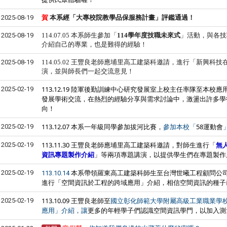
2025-08-19
賀
本系
經「大專校院教學品保服務計畫」評鑑通過！
2025-08-19
114.07.05 本系師生參加「
114
學年度技職未來式
」活動，與各技
介紹自己的專業，也是難得的經驗！
2025-08-19
114.05.02
王豐良老師應埔里高工建築科邀請，進行「新興科技
演，並與師長們一起交流意見！
113.12.19 陸軍後勤訓練中心研究發展室上校主任率隊至本
2025-02-19
發展學術交流，在熱烈的經驗分享與需求討論中，激盪出許多學
向！
113.12.07 本系一年級同學參加拔河比賽，
58運動會
2025-02-19
參加本校「
113.11.30 王豐良老師應埔里高工建築科邀請，對師生進行「
無
2025-02-19
資訊專題製作介紹
」等兩項專題講演，以提供學生們在專題製作
本系帶領羅東高工建築科師生至台灣世曦工程顧問公
2025-02-19
113.10.14
進行「空間資訊於工程的跨域應用」介紹，相信空間資訊的種子
113.10.09 王豐良老師至
2025-02-19
國立彰化師範大學附屬高級工業職業學
更多的
年輕學子們
認識空間資訊學門，以加入測
應用」介紹，讓