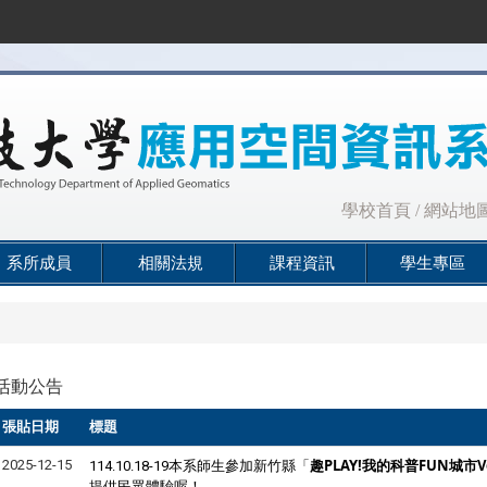
:::
學校首頁
/
網站地
系所成員
相關法規
課程資訊
學生專區
活動公告
張貼日期
標題
新竹縣「
趣PLAY!我的科普FUN城市V
2025-12-15
114.10.18-19本系師生參加
提供民眾體驗喔！