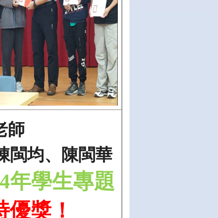
老師
陳閩均、陳閩華
4
年學生專題
特優獎！