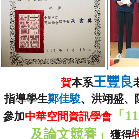
王豐良
賀
本系
指導學生
鄭佳駿
、洪翊盛、
「
11
參加
中華空間資訊學會
及論文競賽」
獲得