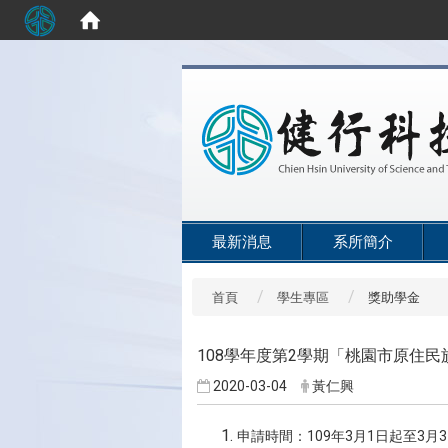
:::
最新消息
系所簡介
首頁
學生專區
獎助學金
108學年度第2學期「桃園市原住
2020-03-04
黃仁興
109
3
1
3
3
申請時間：
年
月
日起至
月