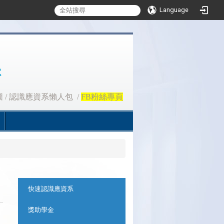
Language
圖
/
認識應資系懶人包
/
FB粉絲專頁
:::
快速認識應資系
獎助學金