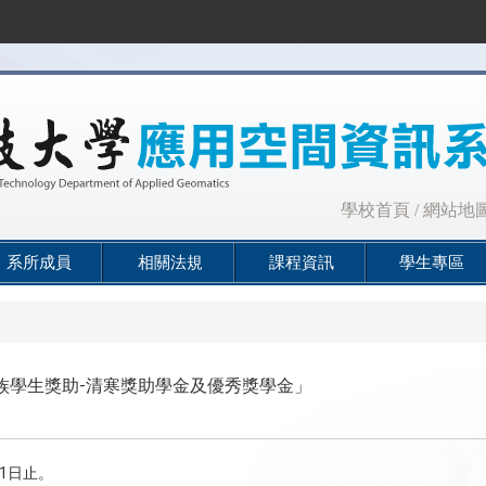
:::
學校首頁
/
網站地
系所成員
相關法規
課程資訊
學生專區
民族學生獎助-清寒獎助學金及優秀獎學金」
1
日止。