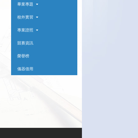
畢業專題
校外實習
專業證照
競賽資訊
榮譽榜
儀器借用