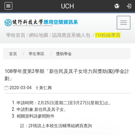
UCH
Togg
navig
:::
學校首頁
/
網站地圖
/
認識應資系懶人包
/
FB粉絲專頁
首頁
學生專區
獎助學金
108學年度第2學期「新住民及其子女培力與獎助(勵)學金計
劃」
2020-03-04
黃仁興
2
25
(
)
3
27
(
)
申請時間：
月
日
星期二
至
月
日
星期五
止。
:
申請對象
新住民及其子女。
相關資料請參閱附件
註：詳情請上本校生活輔導組網頁查詢