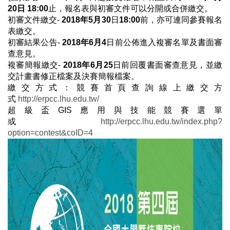
20
日
18:00
止，報名表與初審文件可以分開或合併繳交。
初審文件繳交-
2018年
5
月
30
日
18:00
前，亦可連同參賽報名
表繳交。
初審結果公告-
2018年
6
月
4
日前公佈進入複審名單及書面審
查意見。
複審簡報繳交-
2018年
6
月
25
日前回覆書面審查意見，並繳
交計畫書修正檔案及決賽簡報檔案。
繳交方式：競賽首頁查詢線上繳交方
式
http://erpcc.lhu.edu.tw/
超級盃GIS應用與技能競賽選單
或
http://erpcc.lhu.edu.tw/index.php?
option=contest&coID=4