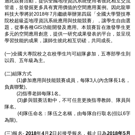
過此競賽活動，提供全國地理資訊系統使用者彼此相互交流
管道，並發掘更多具有實用價值的空間應用案例。因此龍華
科技大學將於2018年7月繼續舉辦第四屆「全國大學暨技專
院校超級盃地理資訊系統應用與技能競賽」，讓學生自由選
題，從事各種
GIS
功能開發及應用。本競賽旨在激發學生更
多元的空間應用創意，提供一研究成果發表的平台，並呈現
學習技能的成果，讓師生彼此相互切磋，共同成長。
(一)全國大專院校之在校學生均可組隊參加，五專部學生則
以四、五年級為主。
(二)組隊方式
(1)參加應用與技能競賽成員，每隊3人(內含隊長1名，
負責聯繫)。
(2)指導老師每隊1名。
(3)參與競賽活動中，不可任意更換指導教師、隊員與
隊名。
(4)隊伍命名：隊伍之名稱，由每隊自行取名(但以6字
為限)。
(三)
報名-
2018
年
4
月
2
日起接受報名，截止日為
2018
年
5
月