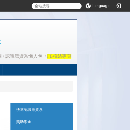
Language
圖
/
認識應資系懶人包
/
FB粉絲專頁
:::
快速認識應資系
獎助學金