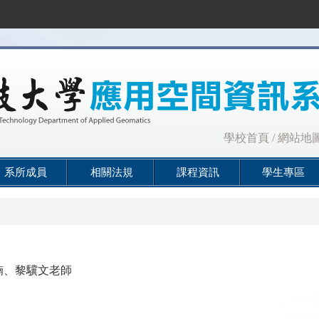
:::
學校首頁
/
網站地
系所成員
相關法規
課程資訊
學生專區
楠、黎驥文老師