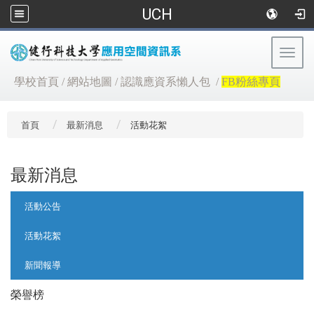
UCH
Togg
navig
:::
學校首頁
/
網站地圖
/
認識應資系懶人包
/
FB粉絲專頁
首頁
最新消息
活動花絮
最新消息
:::
活動公告
活動花絮
新聞報導
榮譽榜