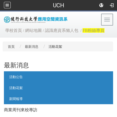
UCH
Togg
navig
:::
學校首頁
/
網站地圖
/
認識應資系懶人包
/
FB粉絲專頁
首頁
最新消息
活動花絮
最新消息
:::
活動公告
活動花絮
新聞報導
商業周刊來校專訪