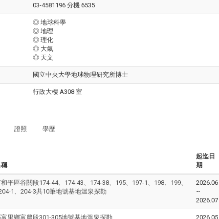
03-4581196 分機 6535
◎ 地球科學
◎ 地理
◎ 理化
◎ 大氣
◎ 天文
國立中央大學地球物理研究所博士
行政大樓 A308 室
證照
學歷
起迄日
名稱
期
平區谷關段174-44、174-43、174-38、195、197-1、198、199、
2026.06
、204-1、204-3共10筆地號基地溫泉探勘
~
2026.07
富里鄉富農段301-305地號基地溫泉探勘
2026.05