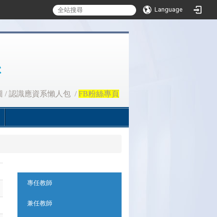
Language
圖
/
認識應資系懶人包
/
FB粉絲專頁
:::
專任教師
兼任教師