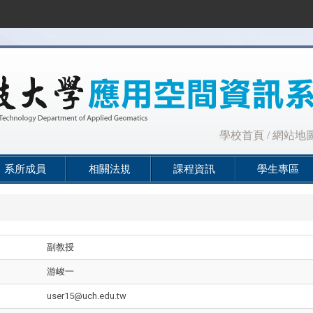
:::
學校首頁
/
網站地
系所成員
相關法規
課程資訊
學生專區
副教授
游峻一
user15@uch.edu.tw