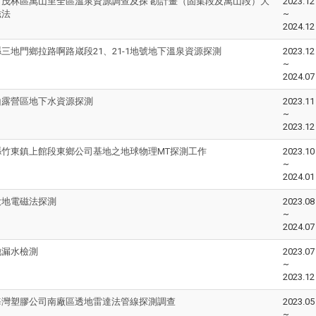
市茂林區萬山里全區溫泉資源調查及探 勘計畫（固集段及萬山段）大
2023.12
磁法
~
2024.12
三地門鄉拉路啊路嵅段21、21-1地號地下溫泉資源探測
2023.12
~
2024.07
山露營區地下水資源探測
2023.11
~
2023.12
縣竹東鎮上館段東鄉公司基地之地球物理MT探測工作
2023.10
~
2024.01
大地電磁法探測
2023.08
~
2024.07
池漏水檢測
2023.07
~
2023.12
海灣塑膠公司南廠區透地雷達法管線探測調查
2023.05
~