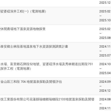
2025.12
娑婆礑深井工程(一)（電測地層）
2025.02
~
2025.10
瑩休閒農場地下溫泉資源地物探查
2025.02
~
2025.08
縣泰安鄉士林段基地溫泉地下水資源探測調查計畫
2024.11
~
2025.07
水場、富里鄉石牌段52地號、娑婆礑淨水場及秀林鄉道拉斯段751
2024.10
試探井工程（電測地層）
~
2025.04
金山區三和段 706 地號溫泉探勘及開發評估
2024.09
~
2024.12
技工業股份有限公司花蓮縣瑞穗鄉瑞穗段2133地號溫泉探勘及開發
2024.08
~
2024.11