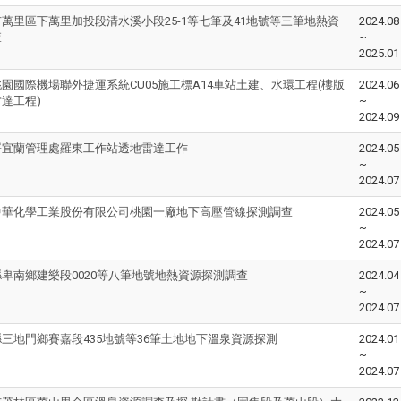
萬里區下萬里加投段清水溪小段25-1等七筆及41地號等三筆地熱資
2024.08
查
~
2025.01
園國際機場聯外捷運系統CU05施工標A14車站土建、水環工程(樓版
2024.06
達工程)
~
2024.09
署宜蘭管理處羅東工作站透地雷達工作
2024.05
~
2024.07
中華化學工業股份有限公司桃園一廠地下高壓管線探測調查
2024.05
~
2024.07
卑南鄉建樂段0020等八筆地號地熱資源探測調查
2024.04
~
2024.07
三地門鄉賽嘉段435地號等36筆土地地下溫泉資源探測
2024.01
~
2024.07