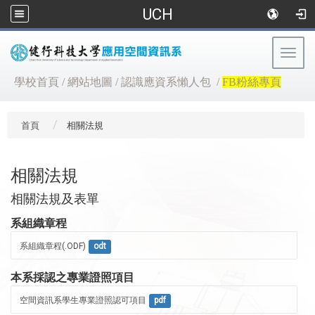
UCH
Togg
navig
:::
學校首頁
/
網站地圖
/
認識應資系懶人包
/
FB粉絲專頁
首頁
相關法規
相關法規
相關法規及表單
系組織章程
系組織章程(.ODF)
odt
本系採認之專業證照項目
空間資訊系學生專業證照認可項目
pdf