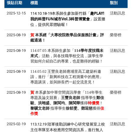
張貼日期
標題
類別
新竹縣「
趣PLAY!
2025-12-15
活動訊息
114.10.18-19本系師生參加
我的科普FUN城市Vol.3科普博覽會
」設置攤
位，提供民眾體驗喔！
2025-08-19
賀
本系
經「大專校院教學品保服務計畫」評
榮譽榜
鑑通過！
2025-08-19
114.07.05 本系師生參加「
114
學年度技職未
活動訊息
來式
」活動，與各技職學校交流，讓學生學
習如何介紹自己的專業，也是難得的經驗！
2025-08-19
114.05.02
王豐良老師應埔里高工建築科邀
活動訊息
請，進行「新興科技在工程測量中的應用」
專題講演，並與師長們一起交流意見！
2025-08-19
賀
本系
參加中華空間資訊學會「
114
年學生
榮譽榜
專題及論文競賽」
王豐良老師
指導學生
鄭佳
駿、洪翊盛、陳閩均、陳閩華
獲得
特優獎
！
黎驥文
老師
指導學生
徐郁雯、鄧迎慈
獲得
佳
作獎
113.12.19 陸軍後勤訓練中心研究發展室上校
2025-02-19
活動訊息
主任率隊至本校應用空間資訊系，進行無人