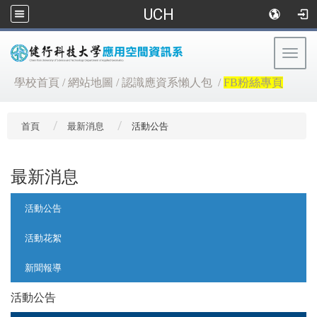
UCH
Togg
navig
:::
學校首頁
/
網站地圖
/
認識應資系懶人包
/
FB粉絲專頁
首頁
最新消息
活動公告
最新消息
:::
活動公告
活動花絮
新聞報導
活動公告