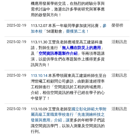
機應用發展學術交流，在熱烈的經驗分享與
需求討論中，激盪出許多學術研究與軍事應
用的啟發與方向！
113.12.07 本系一年級同學參加拔河比賽，
2025-02-19
榮譽榜
參
58運動會
加本校「
」榮獲第二名！
113.11.30 王豐良老師應埔里高工建築科邀
2025-02-19
活動訊息
請，對師生進行「
無人機在防災上的應用
」
及「
空間資訊專題製作介紹
」等兩項專題講
演，以提供學生們在專題製作上獲得更多資
訊與方向！
本系帶領羅東高工建築科師生至台
2025-02-19
活動訊息
113.10.14
灣世曦工程顧問公司參訪，由劉新達經理率
工程師進行「空間資訊於工程的跨域應用」
介紹，相信空間資訊的種子已經在學子的心
中發芽了！
113.10.09 王豐良老師至
2025-02-19
活動訊息
國立彰化師範大學附
屬高級工業職業學校進行
「先進測繪科技之
更多的
年輕學子們
認
發展與應用」介紹，讓
識空間資訊學門，以加入測量及空間資訊的
行列。