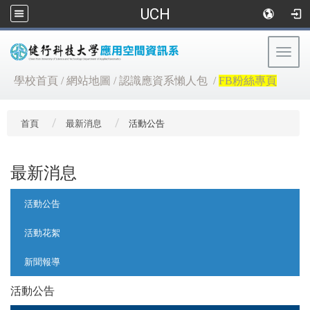
UCH
Togg
navig
:::
學校首頁
/
網站地圖
/
認識應資系懶人包
/
FB粉絲專頁
首頁
最新消息
活動公告
最新消息
:::
活動公告
活動花絮
新聞報導
活動公告