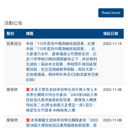
Read more
活動公告
類別
標題
張貼日期
競賽資訊
本校「112年度高中職測繪技能競賽」紀實
2023-11-14
本校「112年度高中職測繪技能競賽」，在
大家通力合作、森泰儀器公司贊助支持，以
及11所學校25隊的踴躍參與之下，終於順利
完成啦！
藉由本次競賽，學校間不僅切磋測
量技能，也交流測繪教學經驗，相信大家一
定收穫滿滿，期待明年再見!(活動花絮有完整
紀錄)
榮譽榜
賀
本系王豐良老師率領學生與中興大學土木
2023-11-08
系學生團隊共同合作參加「2023第28屆大專
院校資訊應用服務創新競賽」榮獲無人機應
用組第二名(獎金捌萬元及獎盃一座)-題目：
橋梁安全守護者-AI橋檢無人機
榮譽榜
賀
本系黎驥文老師率領學生團隊參加「2023
2023-11-08
第28屆大專院校資訊應用服務創新競賽」晉