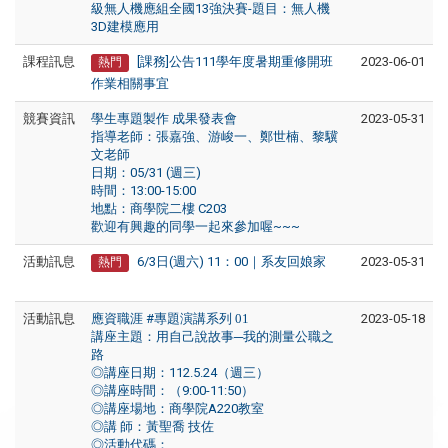
級無人機應組全國13強決賽-題目：無人機
3D建模應用
課程訊息
[課務]公告111學年度暑期重修開班
2023-06-01
熱門
作業相關事宜
競賽資訊
學生專題製作 成果發表會
2023-05-31
指導老師：張嘉強、游峻一、鄭世楠、黎驥
文老師
日期：05/31 (週三)
時間：13:00-15:00
地點：商學院二樓 C203
歡迎有興趣的同學一起來參加喔~~~
活動訊息
6/3日(週六) 11：00｜系友回娘家
2023-05-31
熱門
活動訊息
應資職涯
#
專題演講系列 01
2023-05-18
講座主題：用自己說故事─我的測量公職之
路
◎講座日期：
112.5.24
（週三）
◎講座時間：（
9:00-11:50
）
◎講座場地：商學院
A220
教室
◎講
師：黃聖喬
技佐
◎活動代碼：