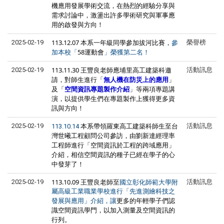
機應用發展學術交流，在熱烈的經驗分享與
需求討論中，激盪出許多學術研究與軍事應
用的啟發與方向！
113.12.07 本系一年級同學參加拔河比賽，
2025-02-19
榮譽榜
參
58運動會
加本校「
」榮獲第二名！
113.11.30 王豐良老師應埔里高工建築科邀
2025-02-19
活動訊息
請，對師生進行「
無人機在防災上的應用
」
及「
空間資訊專題製作介紹
」等兩項專題講
演，以提供學生們在專題製作上獲得更多資
訊與方向！
本系帶領羅東高工建築科師生至台
2025-02-19
活動訊息
113.10.14
灣世曦工程顧問公司參訪，由劉新達經理率
工程師進行「空間資訊於工程的跨域應用」
介紹，相信空間資訊的種子已經在學子的心
中發芽了！
113.10.09 王豐良老師至
2025-02-19
活動訊息
國立彰化師範大學附
屬高級工業職業學校進行
「先進測繪科技之
更多的
年輕學子們
認
發展與應用」介紹，讓
識空間資訊學門，以加入測量及空間資訊的
行列。