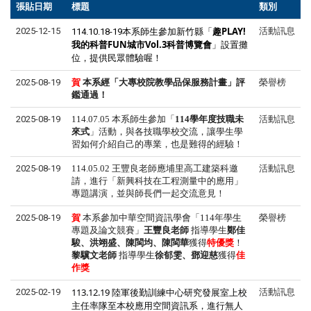
張貼日期
標題
類別
新竹縣「
趣PLAY!
2025-12-15
活動訊息
114.10.18-19本系師生參加
我的科普FUN城市Vol.3科普博覽會
」設置攤
位，提供民眾體驗喔！
2025-08-19
賀
本系
經「大專校院教學品保服務計畫」評
榮譽榜
鑑通過！
2025-08-19
114.07.05 本系師生參加「
114
學年度技職未
活動訊息
來式
」活動，與各技職學校交流，讓學生學
習如何介紹自己的專業，也是難得的經驗！
2025-08-19
114.05.02
王豐良老師應埔里高工建築科邀
活動訊息
請，進行「新興科技在工程測量中的應用」
專題講演，並與師長們一起交流意見！
2025-08-19
賀
本系
參加中華空間資訊學會「
114
年學生
榮譽榜
專題及論文競賽」
王豐良老師
指導學生
鄭佳
駿、洪翊盛、陳閩均、陳閩華
獲得
特優獎
！
黎驥文
老師
指導學生
徐郁雯、鄧迎慈
獲得
佳
作獎
113.12.19 陸軍後勤訓練中心研究發展室上校
2025-02-19
活動訊息
主任率隊至本校應用空間資訊系，進行無人