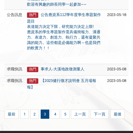
歡迎有興趣的師長同學一起參加
~~
公告訊息
公告應資系112學年度學生專題製作
2023-05-18
熱門
題目
表達能力決定下限，研究能力決定上限!
應資系的學生專題製作需具備簡報力、溝通
力、表達力、創造力、執行力，還有凝聚共
識的能力。這些都是必備能力啊～也是我們
的軟實力！！
求職快訊
事求人-大溪地政徵測量人
2023-05-08
熱門
求職快訊
【2023健行徵才說明會 五月場報
2023-05-08
熱門
報】
最前
1
2
3
4
5
上一頁
下一頁
最後