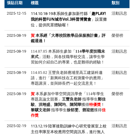
張貼日期
標題
類別
新竹縣「
趣PLAY!
2025-12-15
活動訊息
114.10.18-19本系師生參加
我的科普FUN城市Vol.3科普博覽會
」設置攤
位，提供民眾體驗喔！
2025-08-19
賀
本系
經「大專校院教學品保服務計畫」評
榮譽榜
鑑通過！
2025-08-19
114.07.05 本系師生參加「
114
學年度技職未
活動訊息
來式
」活動，與各技職學校交流，讓學生學
習如何介紹自己的專業，也是難得的經驗！
2025-08-19
114.05.02
王豐良老師應埔里高工建築科邀
活動訊息
請，進行「新興科技在工程測量中的應用」
專題講演，並與師長們一起交流意見！
2025-08-19
賀
本系
參加中華空間資訊學會「
114
年學生
榮譽榜
專題及論文競賽」
王豐良老師
指導學生
鄭佳
駿、洪翊盛、陳閩均、陳閩華
獲得
特優獎
！
黎驥文
老師
指導學生
徐郁雯、鄧迎慈
獲得
佳
作獎
113.12.19 陸軍後勤訓練中心研究發展室上校
2025-02-19
活動訊息
主任率隊至本校應用空間資訊系，進行無人