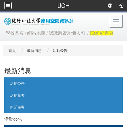
UCH
Togg
navig
:::
學校首頁
/
網站地圖
/
認識應資系懶人包
/
FB粉絲專頁
首頁
最新消息
活動公告
最新消息
:::
活動公告
活動花絮
新聞報導
活動公告