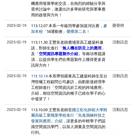
機應用發展學術交流，在熱烈的經驗分享與
需求討論中，激盪出許多學術研究與軍事應
用的啟發與方向！
113.12.07 本系一年級同學參加拔河比賽，
2025-02-19
榮譽榜
參
58運動會
加本校「
」榮獲第二名！
113.11.30 王豐良老師應埔里高工建築科邀
2025-02-19
活動訊息
請，對師生進行「
無人機在防災上的應用
」
及「
空間資訊專題製作介紹
」等兩項專題講
演，以提供學生們在專題製作上獲得更多資
訊與方向！
本系帶領羅東高工建築科師生至台
2025-02-19
活動訊息
113.10.14
灣世曦工程顧問公司參訪，由劉新達經理率
工程師進行「空間資訊於工程的跨域應用」
介紹，相信空間資訊的種子已經在學子的心
中發芽了！
113.10.09 王豐良老師至
2025-02-19
活動訊息
國立彰化師範大學附
屬高級工業職業學校進行
「先進測繪科技之
更多的
年輕學子們
認
發展與應用」介紹，讓
識空間資訊學門，以加入測量及空間資訊的
行列。