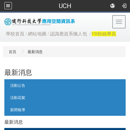
UCH
Togg
navig
:::
學校首頁
/
網站地圖
/
認識應資系懶人包
/
FB粉絲專頁
首頁
最新消息
最新消息
:::
活動公告
活動花絮
新聞報導
最新消息