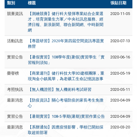
類別
標題
張貼日期
競賽資訊
【測繪競賽】健行科大發揮專業結合企業選
2020-11-05
才，培育測量生力軍／中央社訊息服務、經
濟日報、新浪新聞、聯合新聞網、中時新聞
網
活動訊息
【專題研習】
2020年
第四屆空間資訊專題實
2020-07-13
務營
實習公告
【暑假實習】108學年度(暑假)實習學生「實
2020-06-16
習報到須知」
榮譽榜
【商業週刊】健行科技大學3D建模團隊，重
2020-05-19
現淘金小鎮風華，為老礦工生命記憶說故事
考照快訊
【無人機證照】無人機術科考試研習
2020-05-11
最新消息
【防疫資訊】關心考場防疫的家長考生免擔
2020-04-09
心
實習公告
【暑期實習】108-5 學期(暑期)實習作業公告
2020-04-09
最新消息
【系辦通知】因應疫情影響，學校已開始採
2020-03-20
取超前部署