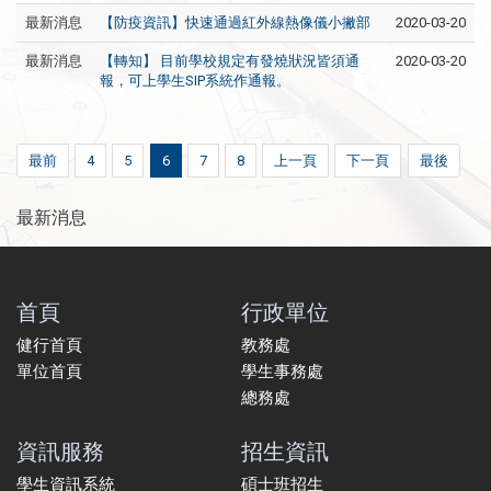
最新消息
【防疫資訊】快速通過紅外線熱像儀小撇部
2020-03-20
最新消息
【轉知】 目前學校規定有發燒狀況皆須通
2020-03-20
報，可上學生SIP系統作通報。
最前
4
5
6
7
8
上一頁
下一頁
最後
最新消息
首頁
行政單位
健行首頁
教務處
單位首頁
學生事務處
總務處
資訊服務
招生資訊
學生資訊系統
碩士班招生