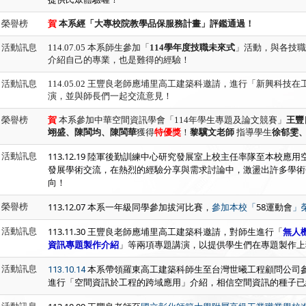
榮譽榜
賀
本系
經「大專校院教學品保服務計畫」評鑑通過！
活動訊息
114.07.05 本系師生參加「
114
學年度技職未來式
」活動，與各技職
介紹自己的專業，也是難得的經驗！
活動訊息
114.05.02
王豐良老師應埔里高工建築科邀請，進行「新興科技在
演，並與師長們一起交流意見！
榮譽榜
賀
本系
參加中華空間資訊學會「
114
年學生專題及論文競賽」
王豐
翊盛、陳閩均、陳閩華
獲得
特優獎
！
黎驥文
老師
指導學生
徐郁雯
113.12.19 陸軍後勤訓練中心研究發展室上校主任率隊至本校
活動訊息
發展學術交流，在熱烈的經驗分享與需求討論中，激盪出許多學術
向！
113.12.07 本系一年級同學參加拔河比賽，
58運動會
榮譽榜
參加本校「
」
113.11.30 王豐良老師應埔里高工建築科邀請，對師生進行「
無人
活動訊息
資訊專題製作介紹
」等兩項專題講演，以提供學生們在專題製作上
本系帶領羅東高工建築科師生至台灣世曦工程顧問公司
活動訊息
113.10.14
進行「空間資訊於工程的跨域應用」介紹，相信空間資訊的種子已