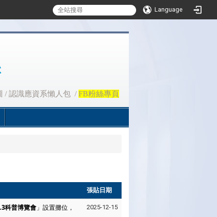
Language
圖
/
認識應資系懶人包
/
FB粉絲專頁
張貼日期
l.3科普博覽會
」設置攤位，
2025-12-15