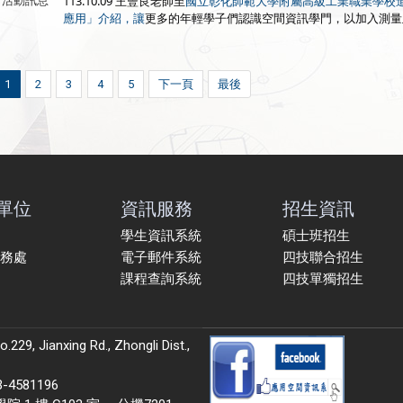
113.10.09 王豐良老師至
活動訊息
國立彰化師範大學附屬高級工業職業學校
更多的
年輕學子們
認識空間資訊學門，以加入測量
應用」介紹，讓
1
2
3
4
5
下一頁
最後
單位
資訊服務
招生資訊
學生資訊系統
碩士班招生
務處
電子郵件系統
四技聯合招生
課程查詢系統
四技單獨招生
9, Jianxing Rd., Zhongli Dist.,
581196