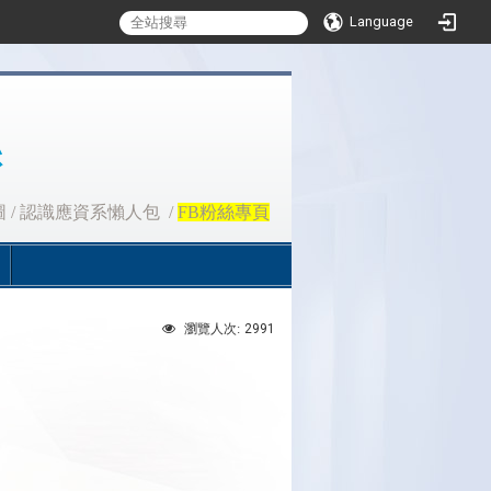
Language
圖
/
認識應資系懶人包
/
FB粉絲專頁
2991
瀏覽人次: