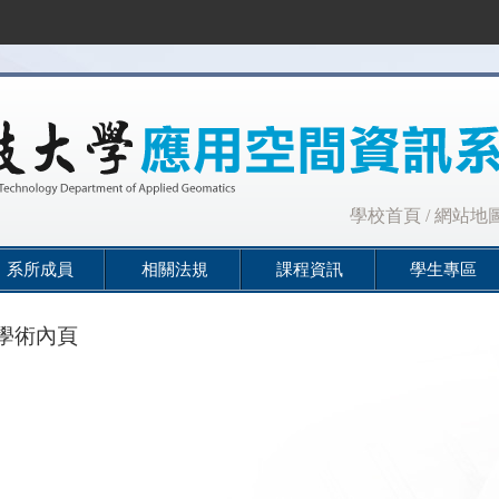
:::
學校首頁
/
網站地
系所成員
相關法規
課程資訊
學生專區
學術內頁